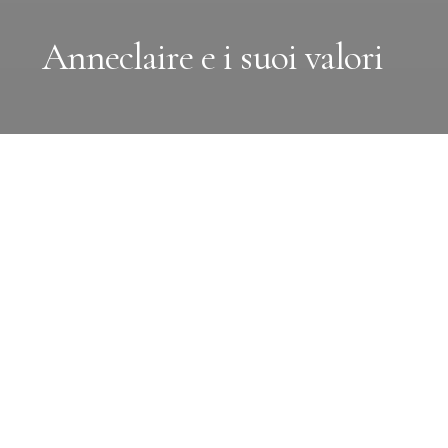
Anneclaire e i suoi valori
I valori che definiscono l'identità di Anneclaire sono
l'artigianalità delle lavorazioni, la qualità eccellente dei
filati e il design sofisticato e ricercato. Tre pilastri
inscindibili che si intrecciano in ogni capo, raccontando
una storia di eccellenza italiana e la passione per la
maglieria di lusso.